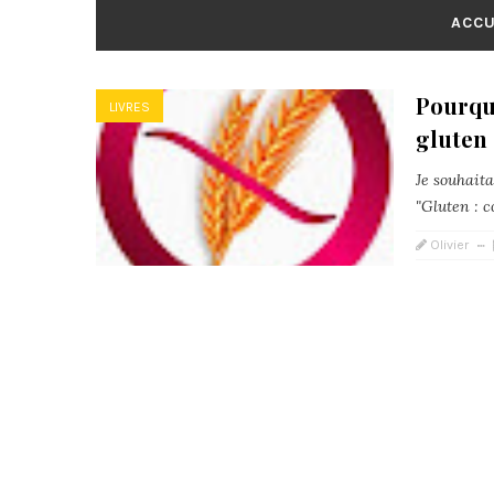
ACCU
Pourqu
LIVRES
gluten 
Je souhaita
"Gluten : c
Olivier