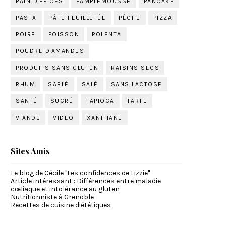
PAIN D'ÉPICES
PAMPLEMOUSSE
PANCAKE
PASTA
PÂTE FEUILLETÉE
PÊCHE
PIZZA
POIRE
POISSON
POLENTA
POUDRE D'AMANDES
PRODUITS SANS GLUTEN
RAISINS SECS
RHUM
SABLÉ
SALÉ
SANS LACTOSE
SANTÉ
SUCRÉ
TAPIOCA
TARTE
VIANDE
VIDEO
XANTHANE
Sites Amis
Le blog de Cécile "Les confidences de Lizzie"
Article intéressant : Différences entre maladie
cœliaque et intolérance au gluten
Nutritionniste à Grenoble
Recettes de cuisine diététiques