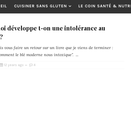
EIL
CUISINER SANS GLUTEN
LE COIN SANTÉ & NUTR
oi développe t-on une intolérance au
?
is vous faire un retour sur un livre que je viens de terminer :
omment le blé moderne nous intoxique". ...
12 years ago
4