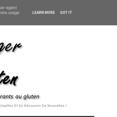
ropos De Moi
Me Contacter
Mentions Légales
user-agent
erate usage
LEARN MORE
GOT IT
tuelles Et En Découvrir De Nouvelles !