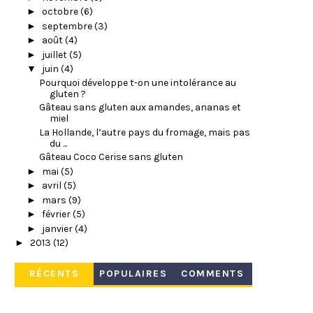
►
octobre
(6)
►
septembre
(3)
►
août
(4)
►
juillet
(5)
▼
juin
(4)
Pourquoi développe t-on une intolérance au
gluten ?
Gâteau sans gluten aux amandes, ananas et
miel
La Hollande, l’autre pays du fromage, mais pas
du ...
Gâteau Coco Cerise sans gluten
►
mai
(5)
►
avril
(5)
►
mars
(9)
►
février
(5)
►
janvier
(4)
►
2013
(12)
RÉCENTS
POPULAIRES
COMMENTS