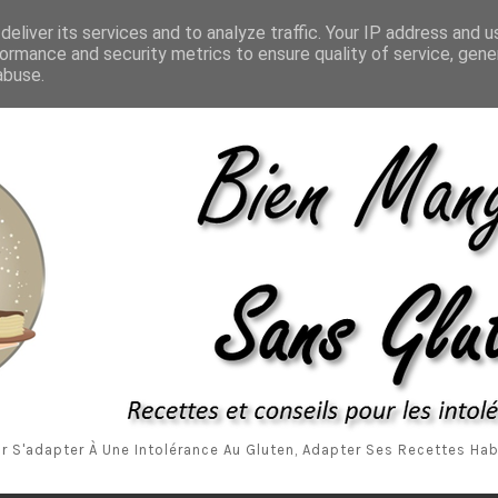
Accueil
A P
eliver its services and to analyze traffic. Your IP address and 
ormance and security metrics to ensure quality of service, gen
abuse.
r S'adapter À Une Intolérance Au Gluten, Adapter Ses Recettes Habi