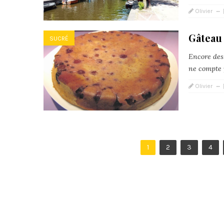
Olivier
Gâteau
SUCRÉ
Encore des
ne compte p
Olivier
1
2
3
4