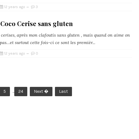
12 years ago
3
 Coco Cerise sans gluten
 cerises, après mon clafoutis sans gluten , mais quand on aime on
as…et surtout cette fois-ci ce sont les premièr...
12 years ago
0
5
...
24
Next �
Last