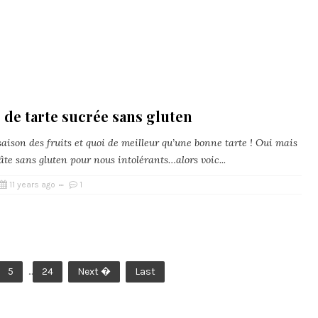
 de tarte sucrée sans gluten
saison des fruits et quoi de meilleur qu’une bonne tarte ! Oui mais
te sans gluten pour nous intolérants…alors voic...
11 years ago
1
5
...
24
Next �
Last