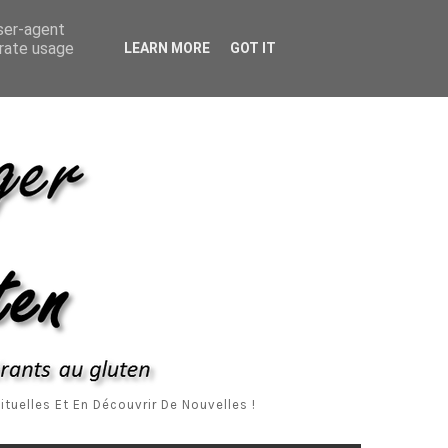
ropos De Moi
Me Contacter
Mentions Légales
user-agent
erate usage
LEARN MORE
GOT IT
tuelles Et En Découvrir De Nouvelles !