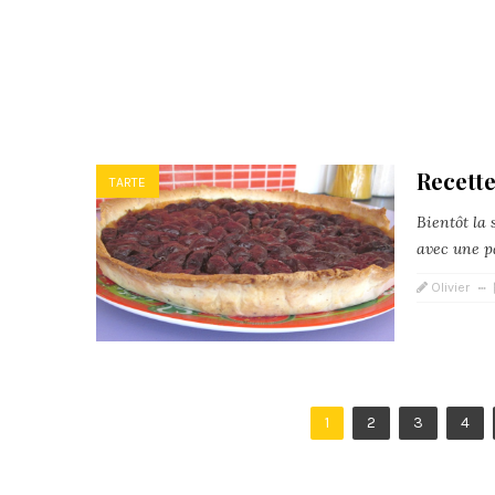
Recette
TARTE
Bientôt la 
avec une pâ
Olivier
1
2
3
4