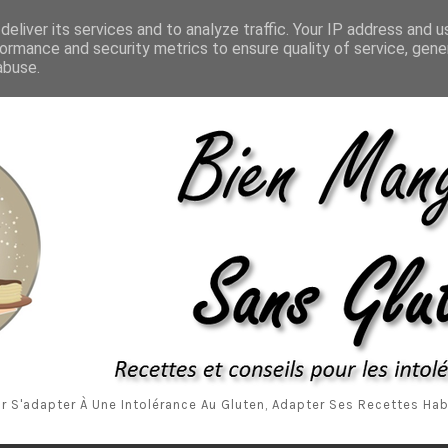
Accueil
A P
eliver its services and to analyze traffic. Your IP address and 
ormance and security metrics to ensure quality of service, gen
abuse.
r S'adapter À Une Intolérance Au Gluten, Adapter Ses Recettes Habi