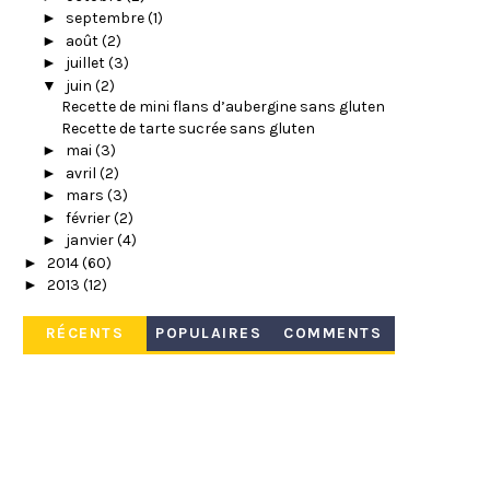
►
septembre
(1)
►
août
(2)
►
juillet
(3)
▼
juin
(2)
Recette de mini flans d’aubergine sans gluten
Recette de tarte sucrée sans gluten
►
mai
(3)
►
avril
(2)
►
mars
(3)
►
février
(2)
►
janvier
(4)
►
2014
(60)
►
2013
(12)
RÉCENTS
POPULAIRES
COMMENTS