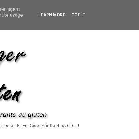
ropos De Moi
Me Contacter
Mentions Légales
user-agent
erate usage
LEARN MORE
GOT IT
tuelles Et En Découvrir De Nouvelles !