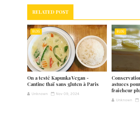
RELATED POST
BLOG
BLOG
On a testé Kapunka Vegan -
Conservation
Cantine thaï sans gluten à Paris
astuces pou
fraîcheur p
Unknown
Nov 09, 2024
Unknown