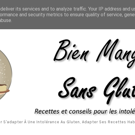
Accueil
A P
eliver its services and to analyze traffic. Your IP address and 
ormance and security metrics to ensure quality of service, gen
abuse.
r S'adapter À Une Intolérance Au Gluten, Adapter Ses Recettes Habi