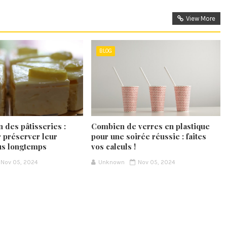
View More
BLOG
 des pâtisseries :
Combien de verres en plastique
r préserver leur
pour une soirée réussie : faites
lus longtemps
vos calculs !
Nov 05, 2024
Unknown
Nov 05, 2024