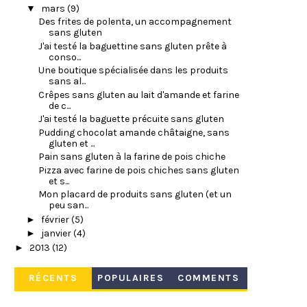
▼
mars
(9)
Des frites de polenta, un accompagnement
sans gluten
J'ai testé la baguettine sans gluten prête à
conso...
Une boutique spécialisée dans les produits
sans al...
Crêpes sans gluten au lait d'amande et farine
de c...
J'ai testé la baguette précuite sans gluten
Pudding chocolat amande châtaigne, sans
gluten et ...
Pain sans gluten à la farine de pois chiche
Pizza avec farine de pois chiches sans gluten
et s...
Mon placard de produits sans gluten (et un
peu san...
►
février
(5)
►
janvier
(4)
►
2013
(12)
RÉCENTS
POPULAIRES
COMMENTS