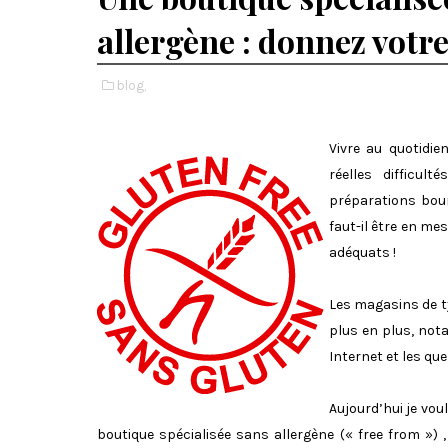
allergène : donnez votre 
blog,
Vivre au quotidie
réelles difficul
préparations bour
faut-il être en me
adéquats !
Les magasins de t
plus en plus, not
Internet et les qu
Aujourd’hui je voul
boutique spécialisée sans allergène (« free from ») 