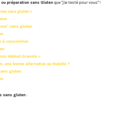
s ou préparation sans Gluten
que "j'ai testé pour vous" !
aines sans gluten »
uten
same" sans gluten
en
ête à consommer
ten
aisin Walnut Granola »
en, une bonne alternative au Nutella ?
 sans gluten
en
s sans gluten
:
U