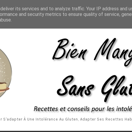
Accueil
A P
eliver its services and to analyze traffic. Your IP address and 
ormance and security metrics to ensure quality of service, gen
abuse.
r S'adapter À Une Intolérance Au Gluten, Adapter Ses Recettes Habi