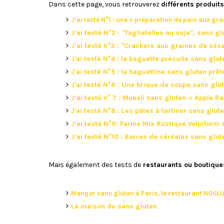
Dans cette page, vous retrouverez
différents produit
J’ai testé N°1 : une « préparation de pain aux gr
J’ai testé N°2 : "Tagliatelles au soja", sans gl
J’ai testé n°3 : "Crackers aux graines de sé
J'ai testé N°4 : la baguette précuite sans glut
J'ai testé N°5 : la baguettine sans gluten pr
J'ai testé N°6 : Une brique de soupe sans glu
J’ai testé n° 7 : Muesli sans gluten « Apple R
J'ai testé N°8 : Les pâtes à tartiner sans glut
J’ai testé N°9: Farine Mix Rustique Valpiform
J’ai testé N°10 : Barres de céréales sans glut
Mais également des tests de
restaurants ou boutique
Manger sans gluten à Paris, le restaurant NOGL
La maison du sans gluten