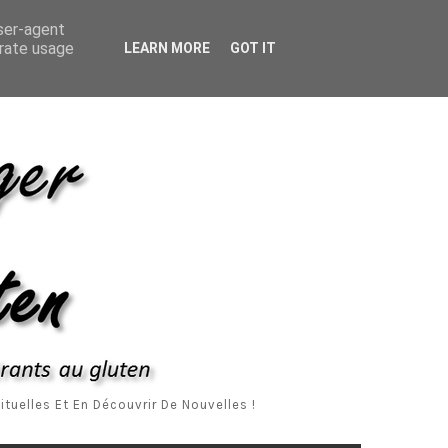
ropos De Moi
Me Contacter
Mentions Légales
user-agent
erate usage
LEARN MORE
GOT IT
tuelles Et En Découvrir De Nouvelles !